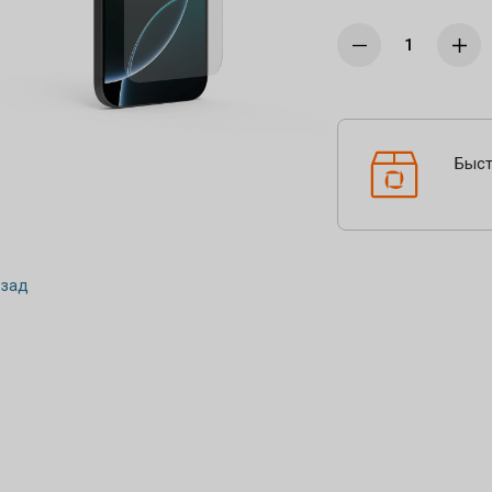
Быст
зад