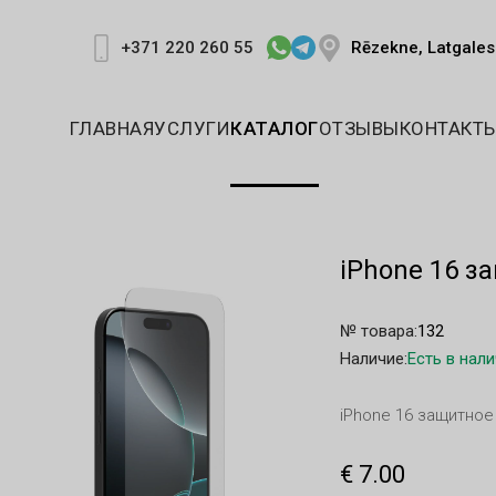
Rēzekne, Latgales 
+371 220 260 55
ГЛАВНАЯ
УСЛУГИ
КАТАЛОГ
ОТЗЫВЫ
КОНТАКТ
iPhone 16 з
№ товара:
132
Наличие:
Есть в нал
iPhone 16 защитное
€ 7.00