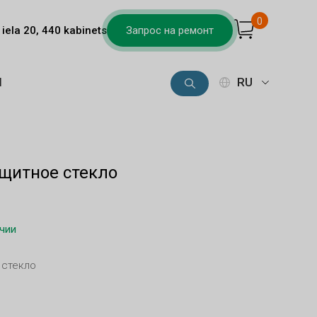
0
iela 20, 440 kabinets
Запрос на ремонт
Ы
RU
ащитное стекло
ичии
 стекло