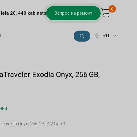
0
iela 20, 440 kabinets
Запрос на ремонт
Ы
RU
aTraveler Exodia Onyx, 256 GB,
ичии
r Exodia Onyx, 256 GB, 3.2 Gen 1