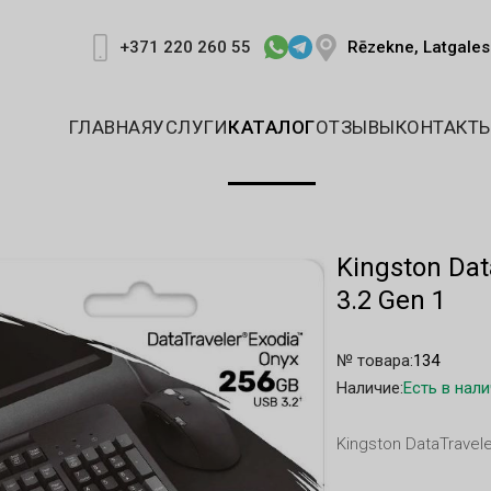
Rēzekne, Latgales 
+371 220 260 55
ГЛАВНАЯ
УСЛУГИ
КАТАЛОГ
ОТЗЫВЫ
КОНТАКТ
Kingston Dat
3.2 Gen 1
№ товара:
134
Наличие:
Есть в нал
Kingston DataTravele