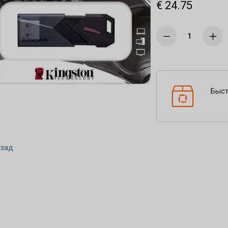
€ 24.75
Быст
зад