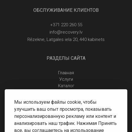
ОБСЛУЖИВАНИЕ КЛИЕНТОВ
+371 220 260 55
info@recovery.lv
Rēzekne, Latgales iela 20, 440 kabinets
РАЗДЕЛЫ САЙТА
Главная
Услуги
Каталог
Отзывы
Контакты
Мы используем файлы cookie, чтобы
Правила защиты персональных данных
улучшить ваш опыт просмотра, показывать
Доставка и оплата
персонализированную рекламу или контент и
Условия возврата
анализировать наш трафик. Нажимая Принять
все, вы соглашаетесь на использование