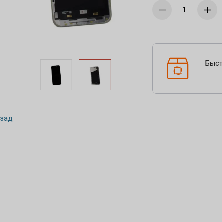
Быст
зад