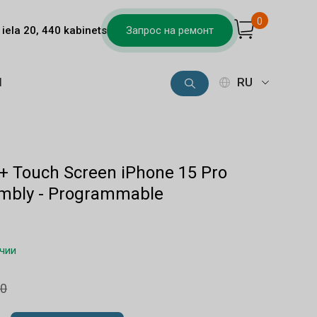
0
iela 20, 440 kabinets
Запрос на ремонт
Ы
RU
 + Touch Screen iPhone 15 Pro
mbly - Programmable
ичии
00