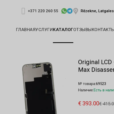
Rēzekne, Latgales 
+371 220 260 55
ГЛАВНАЯ
УСЛУГИ
КАТАЛОГ
ОТЗЫВЫ
КОНТАКТ
Original LCD
Max Disasse
№ товара:
69523
Наличие:
Есть в нал
€ 393.00
€ 415.