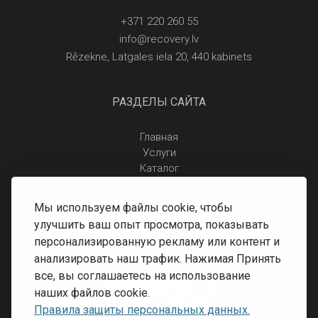
+371 220 260 55
info@recovery.lv
Rēzekne, Latgales iela 20, 440 kabinets
РАЗДЕЛЫ САЙТА
Главная
Услуги
Каталог
Отзывы
Контакты
Мы используем файлы cookie, чтобы
Правила защиты персональных данных
улучшить ваш опыт просмотра, показывать
Доставка и оплата
персонализированную рекламу или контент и
Условия возврата
анализировать наш трафик. Нажимая Принять
все, вы соглашаетесь на использование
наших файлов cookie.
Правила защиты персональных данных.