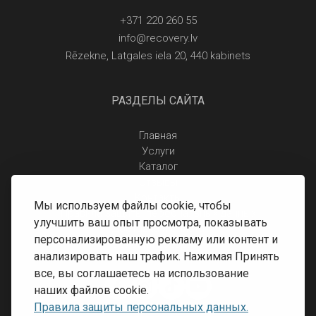
+371 220 260 55
info@recovery.lv
Rēzekne, Latgales iela 20, 440 kabinets
РАЗДЕЛЫ САЙТА
Главная
Услуги
Каталог
Отзывы
Контакты
Мы используем файлы cookie, чтобы
Правила защиты персональных данных
улучшить ваш опыт просмотра, показывать
Доставка и оплата
персонализированную рекламу или контент и
Условия возврата
анализировать наш трафик. Нажимая Принять
все, вы соглашаетесь на использование
наших файлов cookie.
Правила защиты персональных данных.