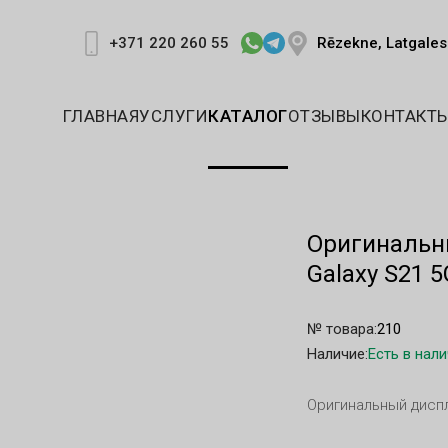
Rēzekne, Latgales 
+371 220 260 55
ГЛАВНАЯ
УСЛУГИ
КАТАЛОГ
ОТЗЫВЫ
КОНТАКТ
Оригинальн
Galaxy S21 
№ товара:
210
Наличие:
Есть в нал
Оригинальный диспл