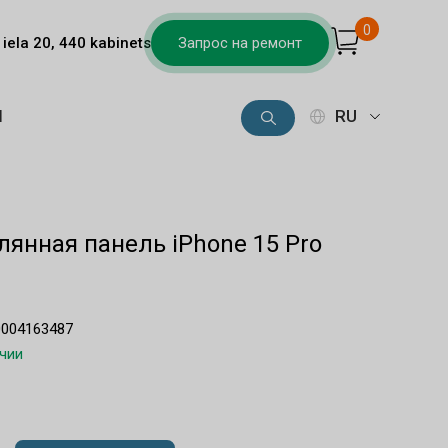
0
iela 20, 440 kabinets
Запрос на ремонт
Ы
RU
лянная панель iPhone 15 Pro
0004163487
ичии