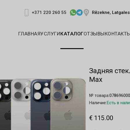
Rēzekne, Latgales 
+371 220 260 55
ГЛАВНАЯ
УСЛУГИ
КАТАЛОГ
ОТЗЫВЫ
КОНТАКТ
Задняя стек
Max
№ товара:
07869600
Наличие:
Есть в нал
€ 115.00