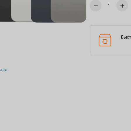
Быст
зад