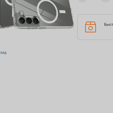
Быст
зад