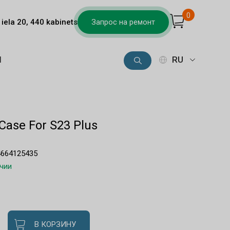
0
iela 20, 440 kabinets
Запрос на ремонт
Ы
RU
Case For S23 Plus
4664125435
ичии
В КОРЗИНУ