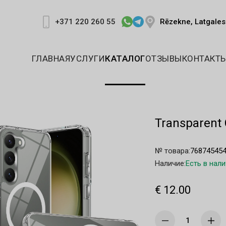
Rēzekne, Latgales 
+371 220 260 55
ГЛАВНАЯ
УСЛУГИ
КАТАЛОГ
ОТЗЫВЫ
КОНТАКТ
Transparent 
№ товара:
76874545
Наличие:
Есть в нал
€ 12.00