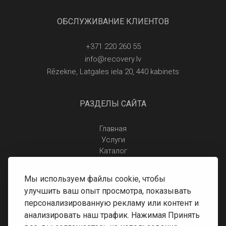
ОБСЛУЖИВАНИЕ КЛИЕНТОВ
+371 220 260 55
info@recovery.lv
Rēzekne, Latgales iela 20, 440 kabinets
РАЗДЕЛЫ САЙТА
Главная
Услуги
Каталог
Отзывы
Контакты
Мы используем файлы cookie, чтобы
Правила защиты персональных данных
улучшить ваш опыт просмотра, показывать
Доставка и оплата
персонализированную рекламу или контент и
Условия возврата
анализировать наш трафик. Нажимая Принять