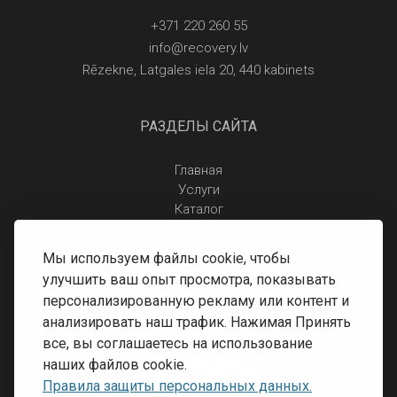
+371 220 260 55
info@recovery.lv
Rēzekne, Latgales iela 20, 440 kabinets
РАЗДЕЛЫ САЙТА
Главная
Услуги
Каталог
Отзывы
Контакты
Мы используем файлы cookie, чтобы
Правила защиты персональных данных
улучшить ваш опыт просмотра, показывать
Доставка и оплата
персонализированную рекламу или контент и
Условия возврата
анализировать наш трафик. Нажимая Принять
все, вы соглашаетесь на использование
наших файлов cookie.
Правила защиты персональных данных.