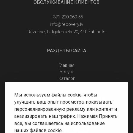
ОБСЛУЖИВАНИЕ КЛИЕНТОВ
+371 220 260 55
info@recovery.lv
Rēzekne, Latgales iela 20, 440 kabinets
РАЗДЕЛЫ САЙТА
Главная
Услуги
Каталог
Отзывы
Контакты
Мы используем файлы cookie, чтобы
Правила защиты персональных данных
улучшить ваш опыт просмотра, показывать
Доставка и оплата
персонализированную рекламу или контент и
Условия возврата
анализировать наш трафик. Нажимая Принять
все, вы соглашаетесь на использование
наших файлов cookie.