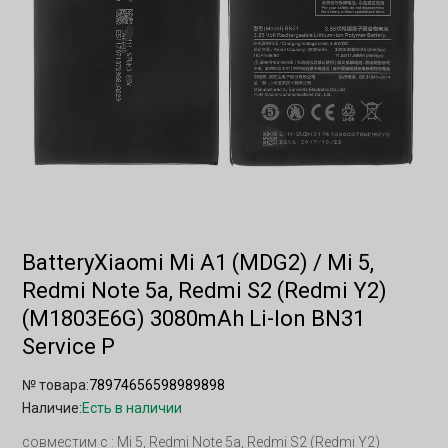
BatteryXiaomi Mi A1 (MDG2) / Mi 5,
Redmi Note 5a, Redmi S2 (Redmi Y2)
(M1803E6G) 3080mAh Li-Ion BN31
Service P
№ товара:
78974656598989898
Наличие:
Есть в наличии
совместим с : Mi 5, Redmi Note 5a, Redmi S2 (Redmi Y2)