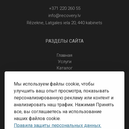
+371 220 260 55
info@recovery.lv
Rēzekne, Latgales iela 20, 440 kabinets
РАЗДЕЛЫ САЙТА
Главная
Услуги
Каталог
Отзывы
Контакты
Мы используем файлы cookie, чтобы
Правила защиты персональных данных
улучшить ваш опыт просмотра, показывать
Доставка и оплата
персонализированную рекламу или контент и
Условия возврата
анализировать наш трафик. Нажимая Принять
все, вы соглашаетесь на использование
наших файлов cookie.
Правила защиты персональных данных.