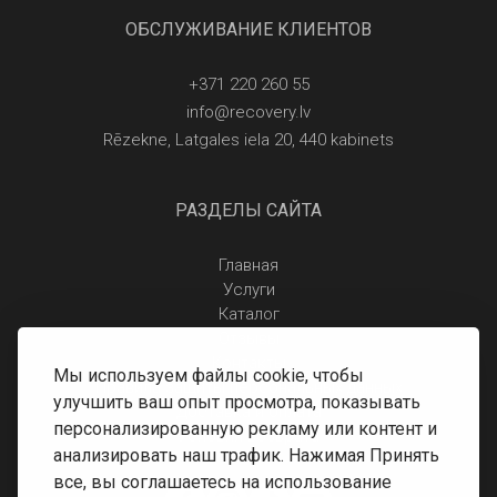
ОБСЛУЖИВАНИЕ КЛИЕНТОВ
+371 220 260 55
info@recovery.lv
Rēzekne, Latgales iela 20, 440 kabinets
РАЗДЕЛЫ САЙТА
Главная
Услуги
Каталог
Отзывы
Контакты
Мы используем файлы cookie, чтобы
Правила защиты персональных данных
улучшить ваш опыт просмотра, показывать
Доставка и оплата
персонализированную рекламу или контент и
Условия возврата
анализировать наш трафик. Нажимая Принять
все, вы соглашаетесь на использование