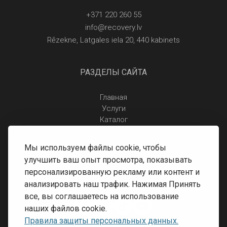
+371 220 260 55
info@recovery.lv
Rēzekne, Latgales iela 20, 440 kabinets
РАЗДЕЛЫ САЙТА
Главная
Услуги
Каталог
Отзывы
Контакты
Мы используем файлы cookie, чтобы
Правила защиты персональных данных
улучшить ваш опыт просмотра, показывать
Доставка и оплата
персонализированную рекламу или контент и
Условия возврата
анализировать наш трафик. Нажимая Принять
все, вы соглашаетесь на использование
наших файлов cookie.
Правила защиты персональных данных.