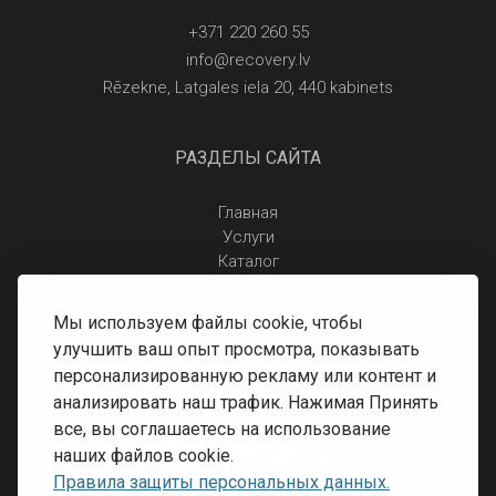
+371 220 260 55
info@recovery.lv
Rēzekne, Latgales iela 20, 440 kabinets
РАЗДЕЛЫ САЙТА
Главная
Услуги
Каталог
Отзывы
Контакты
Мы используем файлы cookie, чтобы
Правила защиты персональных данных
улучшить ваш опыт просмотра, показывать
Доставка и оплата
персонализированную рекламу или контент и
Условия возврата
анализировать наш трафик. Нажимая Принять
все, вы соглашаетесь на использование
наших файлов cookie.
Правила защиты персональных данных.