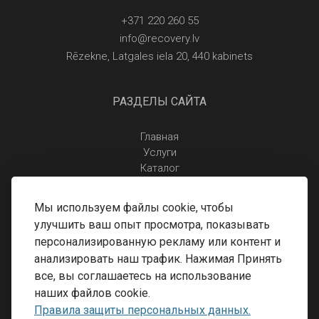
+371 220 260 55
info@recovery.lv
Rēzekne, Latgales iela 20, 440 kabinets
РАЗДЕЛЫ САЙТА
Главная
Услуги
Каталог
Отзывы
Контакты
Мы используем файлы cookie, чтобы
Правила защиты персональных данных
улучшить ваш опыт просмотра, показывать
Доставка и оплата
персонализированную рекламу или контент и
Условия возврата
анализировать наш трафик. Нажимая Принять
все, вы соглашаетесь на использование
наших файлов cookie.
Правила защиты персональных данных.