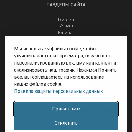
РАЗДЕЛЫ САЙТА
Главная
Услуги
Каталог
Отзывы
Контакты
Мы используем файлы cookie, чтобы
Правила защиты персональных данных
улучшить ваш опыт просмотра, показывать
Доставка и оплата
персонализированную рекламу или контент и
Условия возврата
анализировать наш трафик. Нажимая Принять
все, вы соглашаетесь на использование
наших файлов cookie.
Правила защиты персональных данных.
Принять все
Разработка сайта:
Inibrand
Отклонить