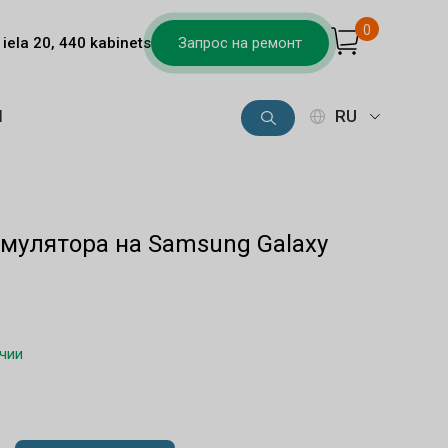
0
iela 20, 440 kabinets
Запрос на ремонт
Ы
RU
мулятора на Samsung Galaxy
ичии