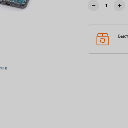
Быст
зад