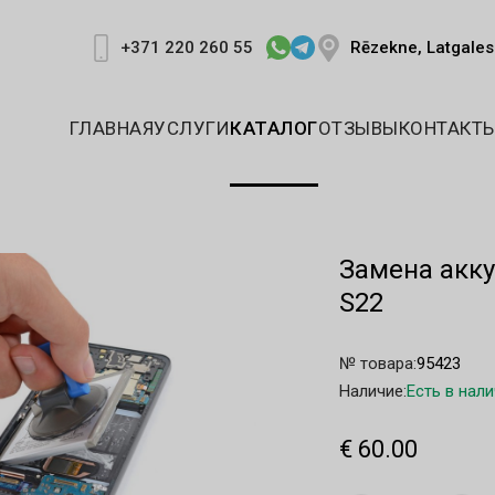
Rēzekne, Latgales 
+371 220 260 55
ГЛАВНАЯ
УСЛУГИ
КАТАЛОГ
ОТЗЫВЫ
КОНТАКТ
Замена акку
S22
№ товара:
95423
Наличие:
Есть в нал
€ 60.00