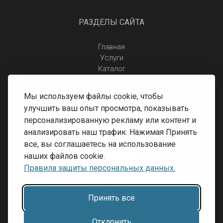
РАЗДЕЛЫ САЙТА
Главная
Услуги
Каталог
Отзывы
Контакты
Мы используем файлы cookie, чтобы
Правила защиты персональных данных
улучшить ваш опыт просмотра, показывать
Доставка и оплата
персонализированную рекламу или контент и
Условия возврата
анализировать наш трафик. Нажимая Принять
все, вы соглашаетесь на использование
наших файлов cookie.
Правила защиты персональных данных.
Принять все
Разработка сайта:
Inibrand
Отклонить