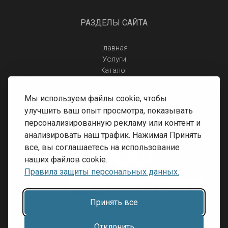
РАЗДЕЛЫ САЙТА
Главная
Услуги
Каталог
Отзывы
Контакты
Мы используем файлы cookie, чтобы
Правила защиты персональных данных
улучшить ваш опыт просмотра, показывать
Доставка и оплата
персонализированную рекламу или контент и
Условия возврата
анализировать наш трафик. Нажимая Принять
все, вы соглашаетесь на использование
наших файлов cookie.
Правила защиты персональных данных.
Принять все
Разработка сайта:
Inibrand
Отклонить