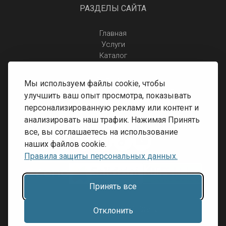
РАЗДЕЛЫ САЙТА
Главная
Услуги
Каталог
Отзывы
Контакты
Мы используем файлы cookie, чтобы
Правила защиты персональных данных
улучшить ваш опыт просмотра, показывать
Доставка и оплата
персонализированную рекламу или контент и
Условия возврата
анализировать наш трафик. Нажимая Принять
все, вы соглашаетесь на использование
наших файлов cookie.
Правила защиты персональных данных.
Принять все
Разработка сайта:
Inibrand
Отклонить