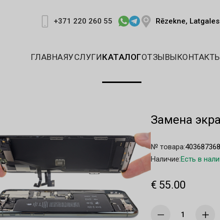
Rēzekne, Latgales 
+371 220 260 55
ГЛАВНАЯ
УСЛУГИ
КАТАЛОГ
ОТЗЫВЫ
КОНТАКТ
Замена экра
№ товара:
40368736
Наличие:
Есть в нал
€ 55.00