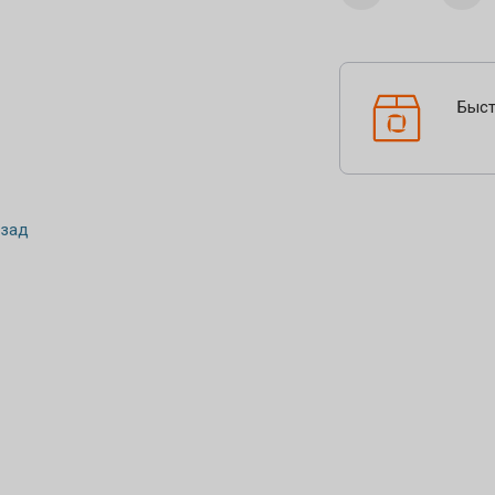
Быст
зад