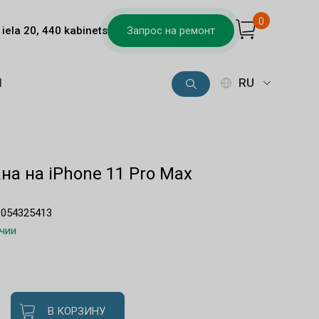
0
iela 20, 440 kabinets
Запрос на ремонт
Ы
RU
на на iPhone 11 Pro Max
8054325413
ичии
В КОРЗИНУ