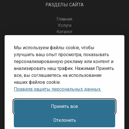
РАЗДЕЛЫ САЙТА
Главная
Услуги
Каталог
Отзывы
Контакты
Мы используем файлы cookie, чтобы
Правила защиты персональных данных
улучшить ваш опыт просмотра, показывать
Доставка и оплата
персонализированную рекламу или контент и
Условия возврата
анализировать наш трафик. Нажимая Принять
все, вы соглашаетесь на использование
наших файлов cookie.
Правила защиты персональных данных.
Принять все
Разработка сайта:
Inibrand
Отклонить