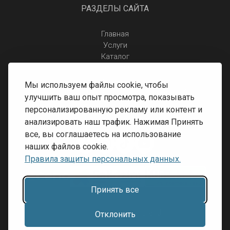
РАЗДЕЛЫ САЙТА
Главная
Услуги
Каталог
Отзывы
Контакты
Мы используем файлы cookie, чтобы
Правила защиты персональных данных
улучшить ваш опыт просмотра, показывать
Доставка и оплата
персонализированную рекламу или контент и
Условия возврата
анализировать наш трафик. Нажимая Принять
все, вы соглашаетесь на использование
наших файлов cookie.
Правила защиты персональных данных.
Принять все
Разработка сайта:
Inibrand
Отклонить