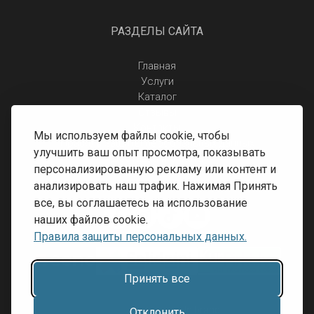
РАЗДЕЛЫ САЙТА
Главная
Услуги
Каталог
Отзывы
Контакты
Мы используем файлы cookie, чтобы
Правила защиты персональных данных
улучшить ваш опыт просмотра, показывать
Доставка и оплата
персонализированную рекламу или контент и
Условия возврата
анализировать наш трафик. Нажимая Принять
все, вы соглашаетесь на использование
наших файлов cookie.
Правила защиты персональных данных.
Принять все
Разработка сайта:
Inibrand
Отклонить