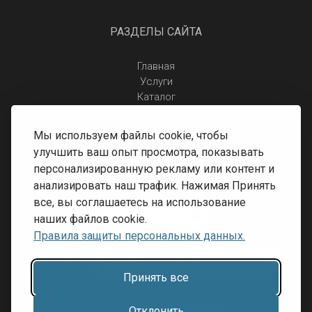
РАЗДЕЛЫ САЙТА
Главная
Услуги
Каталог
Отзывы
Контакты
Мы используем файлы cookie, чтобы
Правила защиты персональных данных
улучшить ваш опыт просмотра, показывать
Доставка и оплата
персонализированную рекламу или контент и
Условия возврата
анализировать наш трафик. Нажимая Принять
все, вы соглашаетесь на использование
наших файлов cookie.
Правила защиты персональных данных.
Принять все
Разработка сайта:
Inibrand
Отклонить