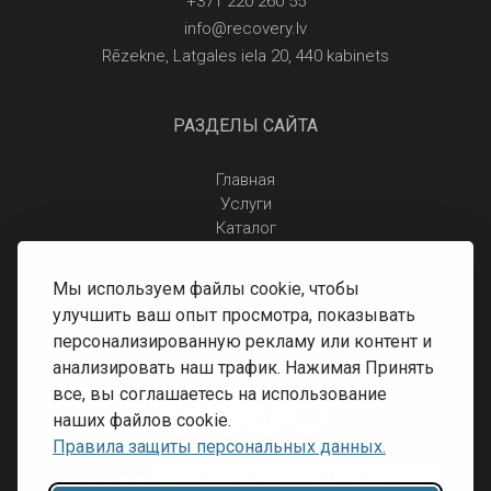
+371 220 260 55
info@recovery.lv
Rēzekne, Latgales iela 20, 440 kabinets
РАЗДЕЛЫ САЙТА
Главная
Услуги
Каталог
Отзывы
Контакты
Мы используем файлы cookie, чтобы
Правила защиты персональных данных
улучшить ваш опыт просмотра, показывать
Доставка и оплата
персонализированную рекламу или контент и
Условия возврата
анализировать наш трафик. Нажимая Принять
все, вы соглашаетесь на использование
наших файлов cookie.
Правила защиты персональных данных.