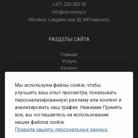
+371 220 260 55
info@recovery.lv
Rēzekne, Latgales iela 20, 440 kabinets
РАЗДЕЛЫ САЙТА
Главная
Услуги
Каталог
Отзывы
Контакты
Мы используем файлы cookie, чтобы
Правила защиты персональных данных
улучшить ваш опыт просмотра, показывать
Доставка и оплата
персонализированную рекламу или контент и
Условия возврата
анализировать наш трафик. Нажимая Принять
все, вы соглашаетесь на использование
наших файлов cookie.
Правила защиты персональных данных.