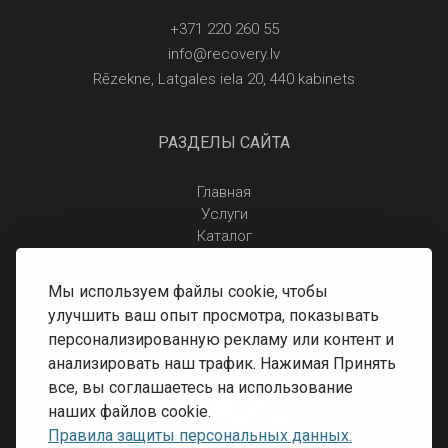
+371 220 260 55
info@recovery.lv
Rēzekne, Latgales iela 20, 440 kabinets
РАЗДЕЛЫ САЙТА
Главная
Услуги
Каталог
Отзывы
Контакты
Мы используем файлы cookie, чтобы
Правила защиты персональных данных
улучшить ваш опыт просмотра, показывать
Доставка и оплата
персонализированную рекламу или контент и
Условия возврата
анализировать наш трафик. Нажимая Принять
все, вы соглашаетесь на использование
наших файлов cookie.
Правила защиты персональных данных.