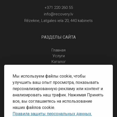
+371 220 260 55
info@recovery.lv
Rēzekne, Latgales iela 20, 440 kabinets
РАЗДЕЛЫ САЙТА
Главная
Услуги
Каталог
Отзывы
Контакты
Мы используем файлы cookie, чтобы
Правила защиты персональных данных
улучшить ваш опыт просмотра, показывать
Доставка и оплата
персонализированную рекламу или контент и
Условия возврата
анализировать наш трафик. Нажимая Принять
все, вы соглашаетесь на использование
наших файлов cookie.
Правила защиты персональных данных.