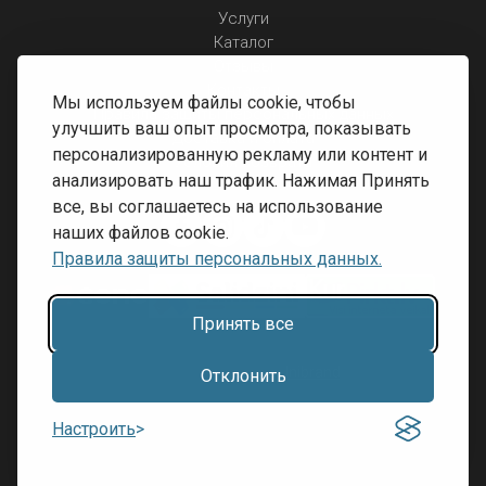
Услуги
Каталог
Отзывы
Контакты
Мы используем файлы cookie, чтобы
Правила защиты персональных данных
улучшить ваш опыт просмотра, показывать
Доставка и оплата
персонализированную рекламу или контент и
Условия возврата
анализировать наш трафик. Нажимая Принять
все, вы соглашаетесь на использование
наших файлов cookie.
Правила защиты персональных данных.
Принять все
Разработка сайта:
Inibrand
Отклонить
© 2016 - 2026, SIA RECOVERY,
Настроить
Reģ. Nr.: 40203323053