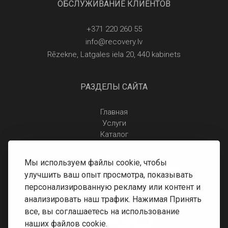
ОБСЛУЖИВАНИЕ КЛИЕНТОВ
+371 220 260 55
info@recovery.lv
Rēzekne, Latgales iela 20, 440 kabinets
РАЗДЕЛЫ САЙТА
Главная
Услуги
Каталог
Отзывы
Контакты
Мы используем файлы cookie, чтобы
Правила защиты персональных данных
улучшить ваш опыт просмотра, показывать
Доставка и оплата
персонализированную рекламу или контент и
Условия возврата
анализировать наш трафик. Нажимая Принять
все, вы соглашаетесь на использование
наших файлов cookie.