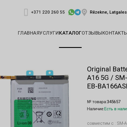
Rēzekne, Latgales 
+371 220 260 55
ГЛАВНАЯ
УСЛУГИ
КАТАЛОГ
ОТЗЫВЫ
КОНТАКТ
Original Bat
A16 5G / SM
EB-BA166AS
№ товара:
345657
Наличие:
Есть в нал
совместим с : SM-A