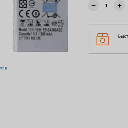
Быст
зад