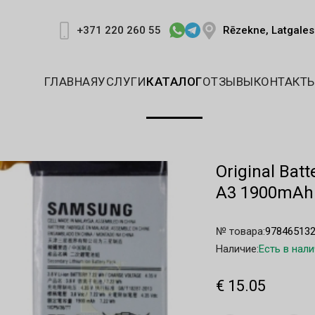
Rēzekne, Latgales 
+371 220 260 55
ГЛАВНАЯ
УСЛУГИ
КАТАЛОГ
ОТЗЫВЫ
КОНТАКТ
Original Ba
A3 1900mAh 
№ товара:
97846513
Наличие:
Есть в нал
€ 15.05