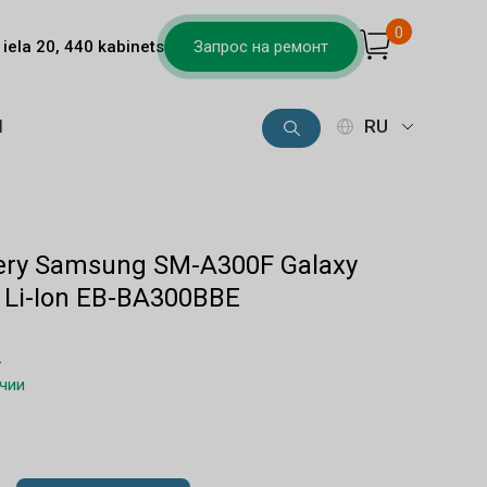
0
iela 20, 440 kabinets
Запрос на ремонт
Ы
RU
ttery Samsung SM-A300F Galaxy
Li-Ion EB-BA300BBE
2
ичии