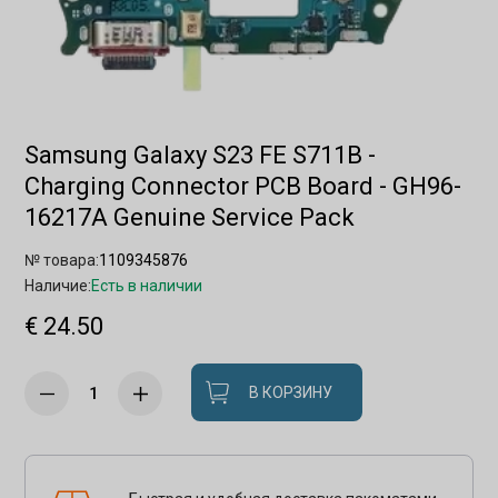
Samsung Galaxy S23 FE S711B -
Charging Connector PCB Board - GH96-
16217A Genuine Service Pack
№ товара:
1109345876
Наличие:
Есть в наличии
€ 24.50
В КОРЗИНУ