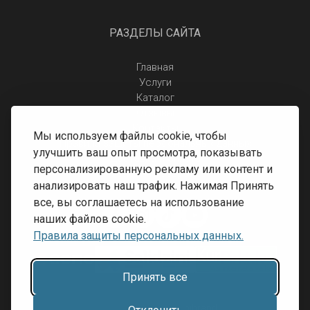
РАЗДЕЛЫ САЙТА
Главная
Услуги
Каталог
Отзывы
Контакты
Мы используем файлы cookie, чтобы
Правила защиты персональных данных
улучшить ваш опыт просмотра, показывать
Доставка и оплата
персонализированную рекламу или контент и
Условия возврата
анализировать наш трафик. Нажимая Принять
все, вы соглашаетесь на использование
наших файлов cookie.
Правила защиты персональных данных.
Принять все
Разработка сайта:
Inibrand