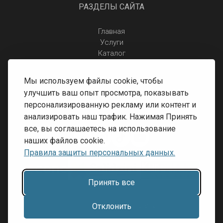
РАЗДЕЛЫ САЙТА
Главная
Услуги
Каталог
Отзывы
Контакты
Мы используем файлы cookie, чтобы
Правила защиты персональных данных
улучшить ваш опыт просмотра, показывать
Доставка и оплата
персонализированную рекламу или контент и
Условия возврата
анализировать наш трафик. Нажимая Принять
все, вы соглашаетесь на использование
наших файлов cookie.
Правила защиты персональных данных.
Принять все
Разработка сайта:
Inibrand
Отклонить