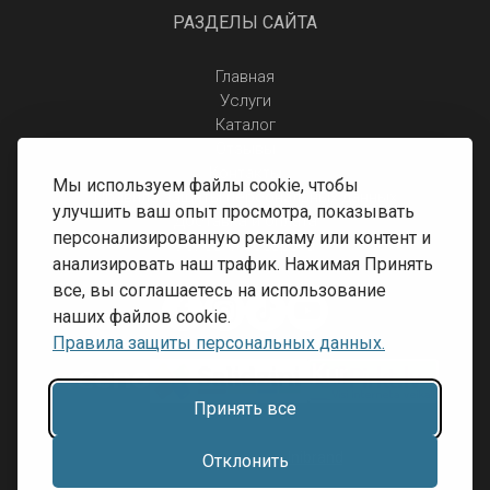
РАЗДЕЛЫ САЙТА
Главная
Услуги
Каталог
Отзывы
Контакты
Мы используем файлы cookie, чтобы
Правила защиты персональных данных
улучшить ваш опыт просмотра, показывать
Доставка и оплата
персонализированную рекламу или контент и
Условия возврата
анализировать наш трафик. Нажимая Принять
все, вы соглашаетесь на использование
наших файлов cookie.
Правила защиты персональных данных.
Принять все
Разработка сайта:
Inibrand
Отклонить