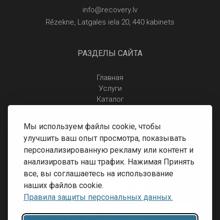
info@recovery.lv
Rēzekne, Latgales iela 20, 440 kabinets
РАЗДЕЛЫ САЙТА
Главная
Услуги
Каталог
Отзывы
Контакты
Мы используем файлы cookie, чтобы
Правила защиты персональных данных
улучшить ваш опыт просмотра, показывать
Доставка и оплата
персонализированную рекламу или контент и
Условия возврата
анализировать наш трафик. Нажимая Принять
все, вы соглашаетесь на использование
наших файлов cookie.
Правила защиты персональных данных.