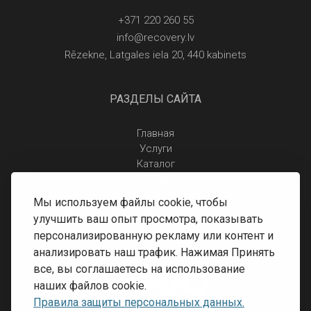
+371 220 260 55
info@recovery.lv
Rēzekne, Latgales iela 20, 440 kabinets
РАЗДЕЛЫ САЙТА
Главная
Услуги
Каталог
Отзывы
Контакты
Мы используем файлы cookie, чтобы
Правила защиты персональных данных
улучшить ваш опыт просмотра, показывать
Доставка и оплата
персонализированную рекламу или контент и
Условия возврата
анализировать наш трафик. Нажимая Принять
все, вы соглашаетесь на использование
наших файлов cookie.
Правила защиты персональных данных.