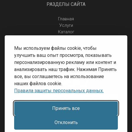
РАЗДЕЛЫ САЙТА
Главная
Услуги
Каталог
Отзывы
Контакты
Мы используем файлы cookie, чтобы
Правила защиты персональных данных
улучшить ваш опыт просмотра, показывать
Доставка и оплата
персонализированную рекламу или контент и
Условия возврата
анализировать наш трафик. Нажимая Принять
все, вы соглашаетесь на использование
наших файлов cookie.
Правила защиты персональных данных.
Принять все
Разработка сайта:
Inibrand
Отклонить