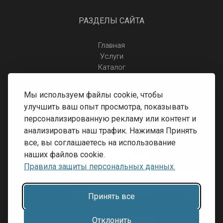
РАЗДЕЛЫ САЙТА
Главная
Услуги
Каталог
Отзывы
Контакты
Мы используем файлы cookie, чтобы
Правила защиты персональных данных
улучшить ваш опыт просмотра, показывать
Доставка и оплата
персонализированную рекламу или контент и
Условия возврата
анализировать наш трафик. Нажимая Принять
все, вы соглашаетесь на использование
наших файлов cookie.
Правила защиты персональных данных.
Принять все
Разработка сайта:
Inibrand
Отклонить