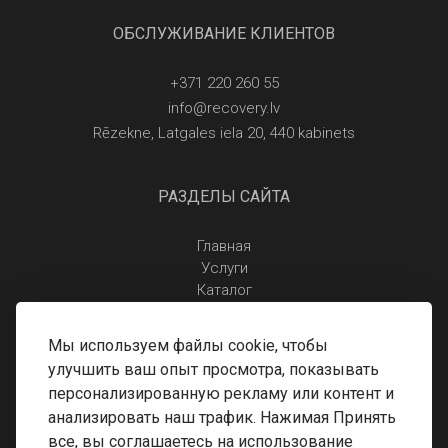
ОБСЛУЖИВАНИЕ КЛИЕНТОВ
+371 220 260 55
info@recovery.lv
Rēzekne, Latgales iela 20, 440 kabinets
РАЗДЕЛЫ САЙТА
Главная
Услуги
Каталог
Отзывы
Контакты
Мы используем файлы cookie, чтобы
Правила защиты персональных данных
улучшить ваш опыт просмотра, показывать
Доставка и оплата
персонализированную рекламу или контент и
Условия возврата
анализировать наш трафик. Нажимая Принять
все, вы соглашаетесь на использование