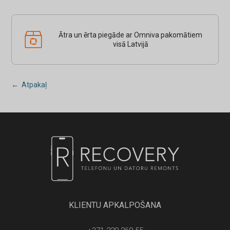
Ātra un ērta piegāde ar Omniva pakomātiem
visā Latvijā
← Atpakaļ
KLIENTU APKALPOŠANA