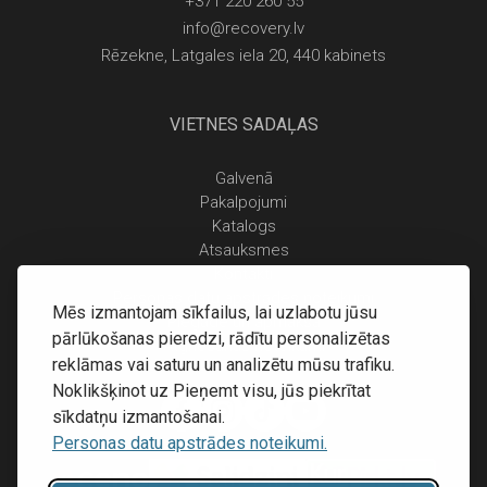
+371 220 260 55
info@recovery.lv
Rēzekne, Latgales iela 20, 440 kabinets
VIETNES SADAĻAS
Galvenā
Pakalpojumi
Katalogs
Atsauksmes
Kontakti
Personas datu apstrādes noteikumi
Mēs izmantojam sīkfailus, lai uzlabotu jūsu
Piegāde un apmaksa
pārlūkošanas pieredzi, rādītu personalizētas
Atgriešanas noteikumi
reklāmas vai saturu un analizētu mūsu trafiku.
Noklikšķinot uz Pieņemt visu, jūs piekrītat
sīkdatņu izmantošanai.
Personas datu apstrādes noteikumi.