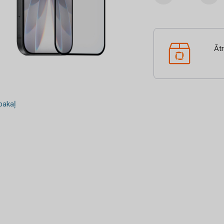
Āt
akaļ