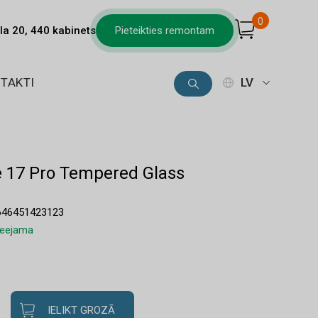
0
la 20, 440 kabinets
Pieteikties remontam
TAKTI
LV
e 17 Pro Tempered Glass
646451423123
pieejama
IELIKT GROZĀ