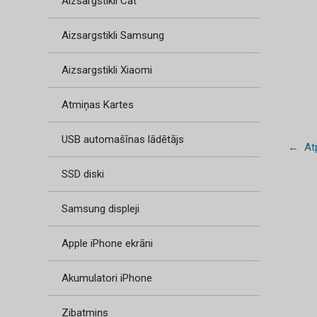
Aizsargstikli Cat
Aizsargstikli Samsung
Aizsargstikli Xiaomi
Atmiņas Kartes
USB automašīnas lādētājs
← Atp
SSD diski
Samsung displeji
Apple iPhone ekrāni
Akumulatori iPhone
Zibatmiņs