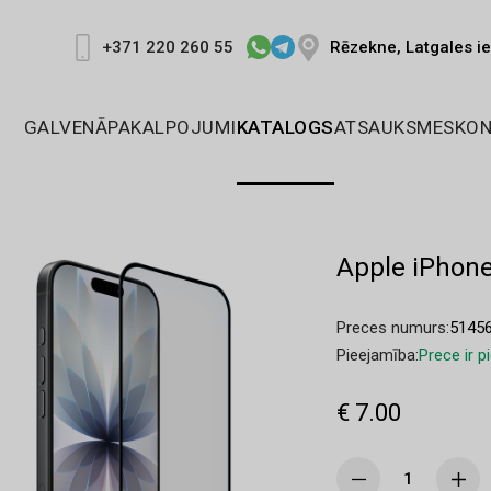
Rēzekne, Latgales ie
+371 220 260 55
GALVENĀ
PAKALPOJUMI
KATALOGS
ATSAUKSMES
KON
Apple iPhon
Preces numurs:
5145
Pieejamība:
Prece ir 
€ 7.00