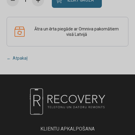
IELIKT GROZĀ
Ātra un ērta piegāde ar Omniva pakomātiem
visā Latvijā
← Atpakaļ
KLIENTU APKALPOŠANA