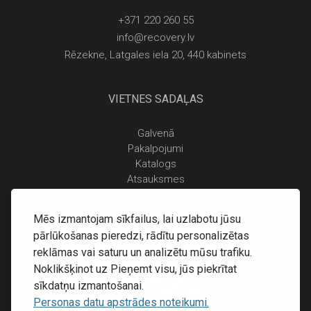
+371 220 260 55
info@recovery.lv
Rēzekne, Latgales iela 20, 440 kabinets
VIETNES SADAĻAS
Galvenā
Pakalpojumi
Katalogs
Atsauksmes
Kontakti
Personas datu apstrādes noteikumi
Mēs izmantojam sīkfailus, lai uzlabotu jūsu
Piegāde un apmaksa
pārlūkošanas pieredzi, rādītu personalizētas
Atgriešanas noteikumi
reklāmas vai saturu un analizētu mūsu trafiku.
Noklikšķinot uz Pieņemt visu, jūs piekrītat
sīkdatņu izmantošanai.
Personas datu apstrādes noteikumi.