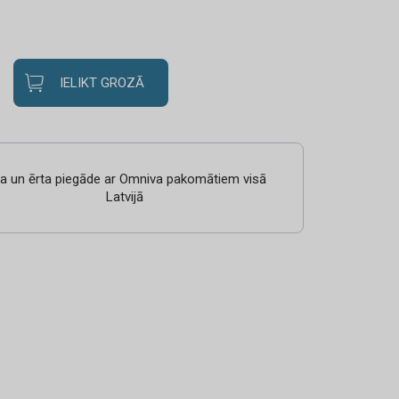
IELIKT GROZĀ
ra un ērta piegāde ar Omniva pakomātiem visā
Latvijā