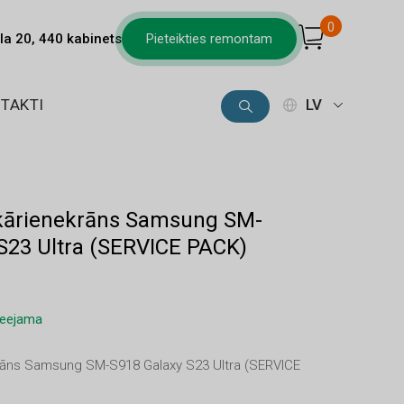
0
la 20, 440 kabinets
Pieteikties remontam
TAKTI
LV
skārienekrāns Samsung SM-
S23 Ultra (SERVICE PACK)
pieejama
ekrāns Samsung SM-S918 Galaxy S23 Ultra (SERVICE