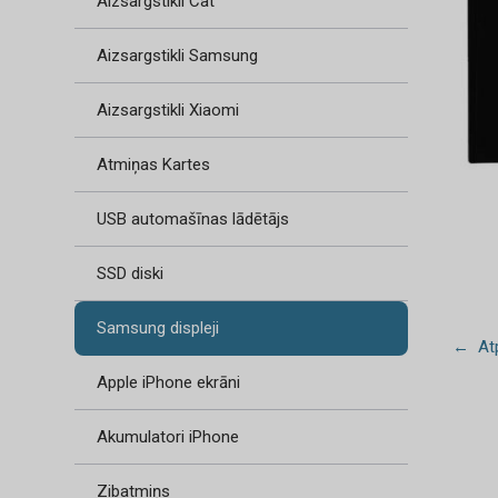
Aizsargstikli Cat
Aizsargstikli Samsung
Aizsargstikli Xiaomi
Atmiņas Kartes
USB automašīnas lādētājs
SSD diski
Samsung displeji
← Atp
Apple iPhone ekrāni
Akumulatori iPhone
Zibatmiņs