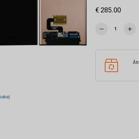
€ 285.00
Āt
akaļ