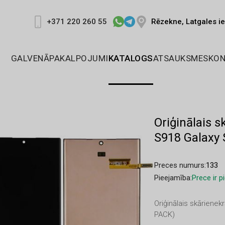
Rēzekne, Latgales ie
+371 220 260 55
GALVENĀ
PAKALPOJUMI
KATALOGS
ATSAUKSMES
KON
Oriģinālais 
S918 Galaxy 
Preces numurs:
133
Pieejamība:
Prece ir 
Oriģinālais skārien
PACK)