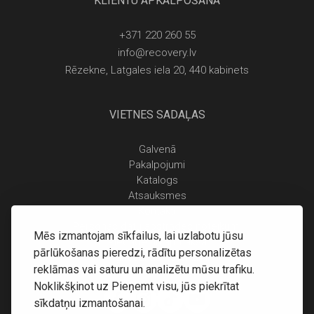
KLIENTU APKALPOŠANA
+371 220 260 55
info@recovery.lv
Rēzekne, Latgales iela 20, 440 kabinets
VIETNES SADAĻAS
Galvenā
Pakalpojumi
Katalogs
Atsauksmes
Kontakti
Personas datu apstrādes noteikumi
Mēs izmantojam sīkfailus, lai uzlabotu jūsu
Piegāde un apmaksa
pārlūkošanas pieredzi, rādītu personalizētas
Atgriešanas noteikumi
reklāmas vai saturu un analizētu mūsu trafiku.
Noklikšķinot uz Pieņemt visu, jūs piekrītat
sīkdatņu izmantošanai.