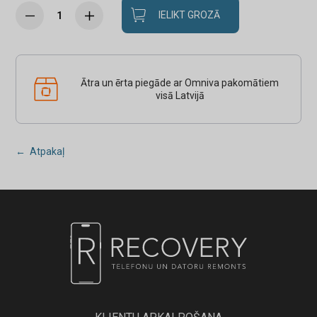
IELIKT GROZĀ
Ātra un ērta piegāde ar Omniva pakomātiem
visā Latvijā
← Atpakaļ