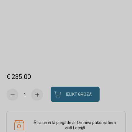
€ 235.00
IELIKT GROZĀ
Ātra un ērta piegāde ar Omniva pakomātiem
visā Latvijā