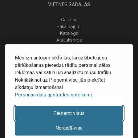
VIETNES SADAĻAS
Galvenā
Pakalpojumi
Katalogs
Atsauksmes
Kontakti
Personas datu apstrādes noteikumi
Mēs izmantojam sīkfailus, lai uzlabotu jūsu
Piegāde un apmaksa
pārlūkošanas pieredzi, rādītu personalizētas
Atgriešanas noteikumi
reklāmas vai saturu un analizētu mūsu trafiku.
Noklikšķinot uz Pieņemt visu, jūs piekrītat
sīkdatņu izmantošanai.
Personas datu apstrādes noteikumi.
Pieņemt visus
Mājas lapu izstrāde:
Inibrand
Noraidīt visu